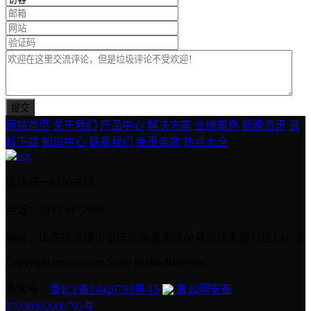
网站首页
关于我们
产品中心
解决方案
业绩案例
新闻资讯
资
料下载
知识中心
联系我们
免责条款
热点大全
微信扫一扫加关注
电话：0533-8172948
地址：山东省淄博市张店区金晶大道68号华润大厦13层1307室
Copyright imigps.com Some Rights Reserved.
备案号：
鲁ICP备14020793号-15
鲁公网安备
37030302000793号