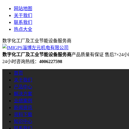
网站地图
关于我们
联系我们
热点大全
数字化工厂及工业节能设备服务商
数字化工厂及工业节能设备服务商
产品质量有保证 售后7×24
24小时咨询热线：
4006227598
首页
关于我们
产品中心
解决方案
业绩案例
新闻资讯
资料下载
知识中心
联系我们