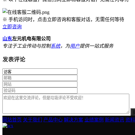
※ 手机访问时，点击立即咨询和客服对话，无需任何等待
立即咨询
山东
左元机电有限公司
专注于工业传动与控制
系统
，为
用户
提供一站式服务
发表评论
网站首页
关于我们
产品中心
解决方案
业绩案例
新闻资讯
资料