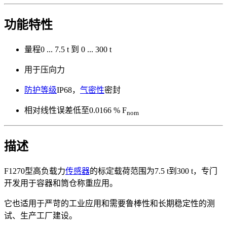
功能特性
量程0 ... 7.5 t 到 0 ... 300 t
用于压向力
防护等级
IP68，
气密性
密封
相对线性误差低至0.0166 % F
nom
描述
F1270型高负载力
传感器
的标定载荷范围为7.5 t到300 t，专门
开发用于容器和筒仓称重应用。
它也适用于严苛的工业应用和需要鲁棒性和长期稳定性的测
试、生产工厂建设。