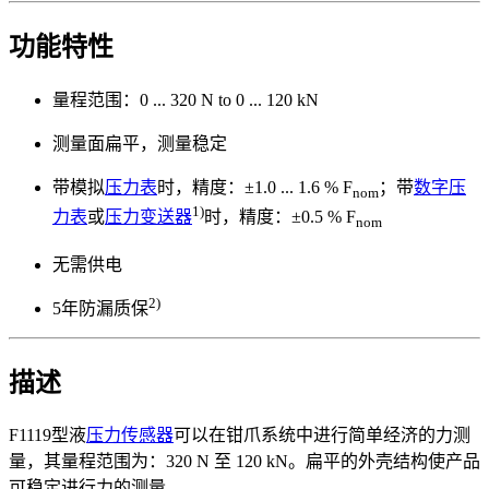
功能特性
量程范围：0 ... 320 N to 0 ... 120 kN
测量面扁平，测量稳定
带模拟
压力表
时，精度：±1.0 ... 1.6 % F
；带
数字压
nom
1)
力表
或
压力变送器
时，精度：±0.5 % F
nom
无需供电
2)
5年防漏质保
描述
F1119型液
压力传感器
可以在钳爪系统中进行简单经济的力测
量，其量程范围为：320 N 至 120 kN。扁平的外壳结构使产品
可稳定进行力的测量。