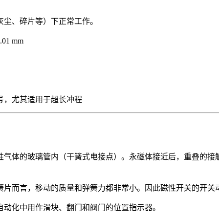
灰尘、碎片等）下正常工作。
.01 mm
号，尤其适用于超长冲程
性气体的玻璃管内（干簧式电接点）。永磁体接近后，重叠的接
对于接触簧片而言，移动的质量和弹簧力都非常小。因此磁性开关的开
自动化中用作滑块、翻门和阀门的位置指示器。