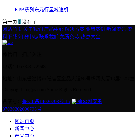
KPB系列东元行星减速机
第一页
1
没有了
网站首页
关于我们
产品中心
解决方案
业绩案例
新闻资讯
资
料下载
知识中心
联系我们
免责条款
热点大全
微信扫一扫加关注
电话：0533-8172948
地址：山东省淄博市张店区金晶大道68号华润大厦13层1307室
Copyright imigps.com Some Rights Reserved.
备案号：
鲁ICP备14020793号-15
鲁公网安备
37030302000793号
网站首页
新闻中心
产品中心