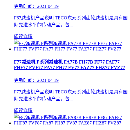
更新时间：2021-04-19
F67减速机产品说明 TECO东元系列齿轮减速机是具有国
际先进水平的传动产品，包...
阅读详情
F77减速机 F系列减速机 FA77B FH77B FF77 FAF77
FHF77 FVF77 FA77 FH77 FV77 FAZ77 FHZ77 FVZ77
更新时间：2021-04-19
F77减速机产品说明 TECO东元系列齿轮减速机是具有国
际先进水平的传动产品，包...
阅读详情