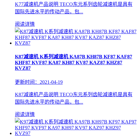
K77减速机产品说明 TECO东元系列齿轮减速机是具有
国际先进水平的传动产品，包...
阅读详情
K87减速机 K系列减速机 KA87B KH87B KF87 KAF87
KHF87 KVF87 KA87 KH87 KV87 KAZ87 KHZ87
KVZ87
更新时间：2021-04-19
K87减速机产品说明 TECO东元系列齿轮减速机是具有
国际先进水平的传动产品，包...
阅读详情