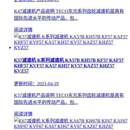
K47减速机产品说明 TECO东元系列齿轮减速机是具有
国际先进水平的传动产品，包...
阅读详情
K57减速机 K系列减速机 KA57B KH57B KF57 KAF57
KHF57 KVF57 KA57 KH57 KV57 KAZ57 KHZ57
KVZ57
更新时间：2021-04-19
K57减速机产品说明 TECO东元系列齿轮减速机是具有
国际先进水平的传动产品，包...
阅读详情