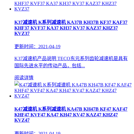
K37减速机 K系列减速机 KA37B KH37B KF37 KAF37
KHF37 KVF37 KA37 KH37 KV37 KAZ37 KHZ37
KVZ37
更新时间：2021-04-19
K37减速机产品说明 TECO东元系列齿轮减速机是具有
国际先进水平的传动产品，包括...
阅读详情
K47减速机 K系列减速机 KA47B KH47B KF47 KAF47
KHF47 KVF47 KA47 KH47 KV47 KAZ47 KHZ47
KVZ47
更新时间：2021-04-19