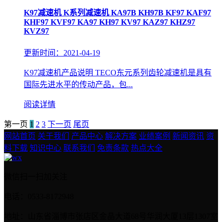
K97减速机 K系列减速机 KA97B KH97B KF97 KAF97
KHF97 KVF97 KA97 KH97 KV97 KAZ97 KHZ97
KVZ97
更新时间：2021-04-19
K97减速机产品说明 TECO东元系列齿轮减速机是具有
国际先进水平的传动产品，包...
阅读详情
第一页
1
2
3
下一页
尾页
网站首页
关于我们
产品中心
解决方案
业绩案例
新闻资讯
资
料下载
知识中心
联系我们
免责条款
热点大全
微信扫一扫加关注
电话：0533-8172948
地址：山东省淄博市张店区金晶大道68号华润大厦13层1307室