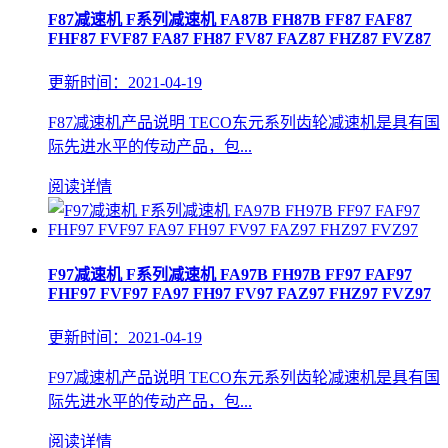
F87减速机 F系列减速机 FA87B FH87B FF87 FAF87
FHF87 FVF87 FA87 FH87 FV87 FAZ87 FHZ87 FVZ87
更新时间：2021-04-19
F87减速机产品说明 TECO东元系列齿轮减速机是具有国
际先进水平的传动产品，包...
阅读详情
F97减速机 F系列减速机 FA97B FH97B FF97 FAF97
FHF97 FVF97 FA97 FH97 FV97 FAZ97 FHZ97 FVZ97
更新时间：2021-04-19
F97减速机产品说明 TECO东元系列齿轮减速机是具有国
际先进水平的传动产品，包...
阅读详情