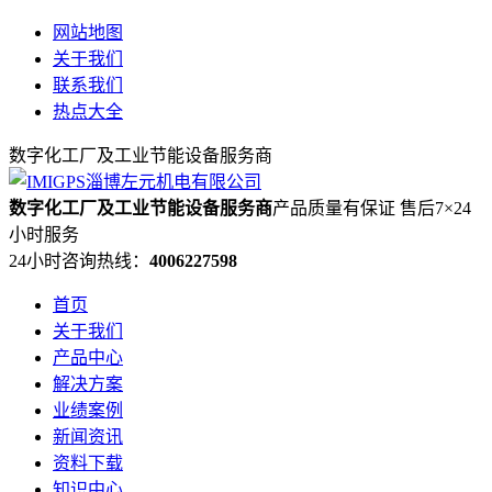
网站地图
关于我们
联系我们
热点大全
数字化工厂及工业节能设备服务商
数字化工厂及工业节能设备服务商
产品质量有保证 售后7×24
小时服务
24小时咨询热线：
4006227598
首页
关于我们
产品中心
解决方案
业绩案例
新闻资讯
资料下载
知识中心