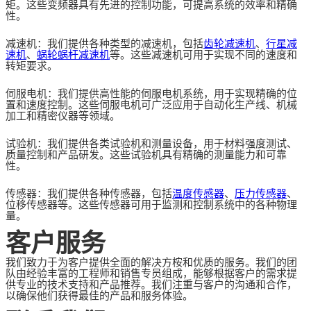
矩。这些变频器具有先进的控制功能，可提高系统的效率和精确
性。
减速机：我们提供各种类型的减速机，包括
齿轮减速机
、
行星减
速机
、
蜗轮蜗杆减速机
等。这些减速机可用于实现不同的速度和
转矩要求。
伺服电机：我们提供高性能的伺服电机系统，用于实现精确的位
置和速度控制。这些伺服电机可广泛应用于自动化生产线、机械
加工和精密仪器等领域。
试验机：我们提供各类试验机和测量设备，用于材料强度测试、
质量控制和产品研发。这些试验机具有精确的测量能力和可靠
性。
传感器：我们提供各种传感器，包括
温度传感器
、
压力传感器
、
位移传感器等。这些传感器可用于监测和控制系统中的各种物理
量。
客户服务
我们致力于为客户提供全面的解决方桉和优质的服务。我们的团
队由经验丰富的工程师和销售专员组成，能够根据客户的需求提
供专业的技术支持和产品推荐。我们注重与客户的沟通和合作，
以确保他们获得最佳的产品和服务体验。