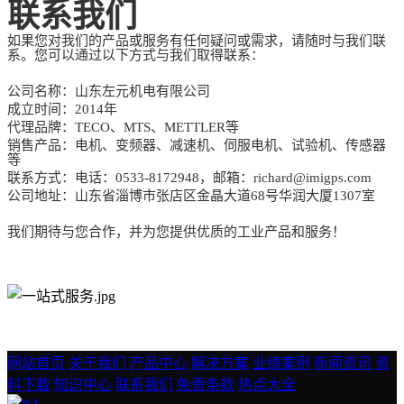
联系我们
如果您对我们的产品或服务有任何疑问或需求，请随时与我们联
系。您可以通过以下方式与我们取得联系：
公司名称：山东左元机电有限公司
成立时间：2014年
代理品牌：TECO、MTS、METTLER等
销售产品：电机、变频器、减速机、伺服电机、试验机、传感器
等
联系方式：电话：0533-8172948，邮箱：richard@imigps.com
公司地址：山东省淄博市张店区金晶大道68号华润大厦1307室
我们期待与您合作，并为您提供优质的工业产品和服务！
网站首页
关于我们
产品中心
解决方案
业绩案例
新闻资讯
资
料下载
知识中心
联系我们
免责条款
热点大全