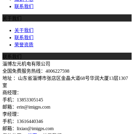
联系我们
关于我们
关于我们
联系我们
荣誉资质
联系我们
淄博左元机电有限公司
全国免费服务热线：4006227598
地址 ：山东省淄博市张店区金晶大道68号华润大厦13层1307
室
商经理：
手机：13853305145
邮箱：erin@imigps.com
李经理：
手机：13616440346
邮箱：lixiao@imigps.com