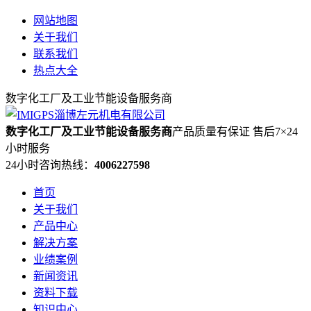
网站地图
关于我们
联系我们
热点大全
数字化工厂及工业节能设备服务商
数字化工厂及工业节能设备服务商
产品质量有保证 售后7×24
小时服务
24小时咨询热线：
4006227598
首页
关于我们
产品中心
解决方案
业绩案例
新闻资讯
资料下载
知识中心