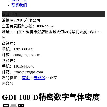
联系我们
联系我们
淄博左元机电有限公司
全国免费服务热线：4006227598
地址 ：山东省淄博市张店区金晶大道68号华润大厦13层1307
室
商经理：
手机：13853305145
邮箱：erin@imigps.com
李经理：
手机：13616440346
邮箱：lixiao@imigps.com
您的位置：
首页
>>
未命名
>>正文
未命名
GDI-100-D精密数字气体密度