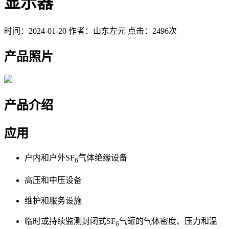
显示器
时间：2024-01-20
作者：山东左元
点击：2496次
产品照片
产品介绍
应用
户内和户外SF
气体绝缘设备
6
高压和中压设备
维护和服务设施
临时或持续监测封闭式SF
气罐的气体密度、压力和温
6