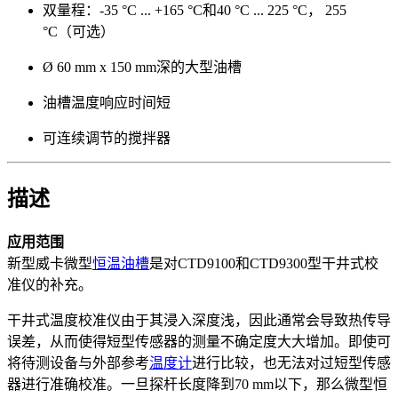
双量程：-35 °C ... +165 °C和40 °C ... 225 °C， 255
°C（可选）
Ø 60 mm x 150 mm深的大型油槽
油槽温度响应时间短
可连续调节的搅拌器
描述
应用范围
新型威卡微型
恒温油槽
是对CTD9100和CTD9300型干井式校
准仪的补充。
干井式温度校准仪由于其浸入深度浅，因此通常会导致热传导
误差，从而使得短型传感器的测量不确定度大大增加。即使可
将待测设备与外部参考
温度计
进行比较，也无法对过短型传感
器进行准确校准。一旦探杆长度降到70 mm以下，那么微型恒