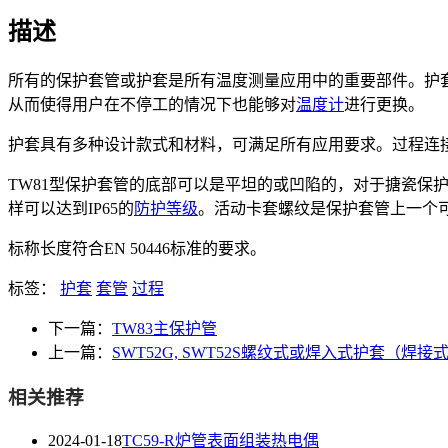
描述
所有的保护套管或护套是所有温度测量应用中的重要部件。护
从而使得用户在不停工的情况下也能够对
温度计
进行更换。
护套具有多种设计款式和材料，可满足所有应用要求。过程连
TW81型保护套管的底部可以是平坦的或凹陷的，对于搪瓷
样可以达到IP65的
防护等级
。活动卡套螺纹是保护套管上一个
标称长度符合EN 50446标准的要求。
标签：
护套
套管
过程
下一篇：
TW83主保护管
上一篇：
SWT52G, SWT52S螺纹式或焊入式护套（焊接
相关推荐
2024-01-18
TC59-R炉管表面组装热电偶