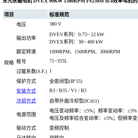
东元永磁电机 DVEX 90KW 1500RPM F#250M IE4效率电
项目
标准规范
380 V
电压
DVEV系列：0.75~ 22 kW
输出功率
DVEX系列：30~ 400 kW
额定转速
1000RPM、1500RPM、3000RPM
71~355L
框号
规格
1
过载系数(S.F.)
保护方式
全密闭型(IP 55)
B3 / B35 / V1 / B5
安装方式
冷却方式
自带外扇冷却型(IC411)
电压变动频率：±5%；频率变动率：±3%
电源范围
电压及频率综合变动率：±5%；但频率变
驱动方式
变频控制
马达转向
双转向