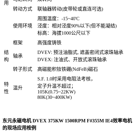
用
转动方式
联轴器转动(皮带轮或直连可选)
周围温度：-15~40'C
使用环境
泾度：相对泾度90%以下(但不能凝结)
标高：海拔1000公尺以下
框架
高强度铸铁
结
DVEV: 预注油脂式, 遮盖密闭式滚珠轴承
轴承
构
DVEX: 注油式、开放式滚珠轴承
转子形式
高磁能积钕铁硼(NdFeB)磁石
S.F. 1.0时采用电阻法考核，
特
定子升温不超过；
温升
性
105K(0.75~22KW)
80K(30~400KW)
东元永磁电机 DVEX 375KW 1500RPM F#355M IE4效率电机
的现场应用桉例