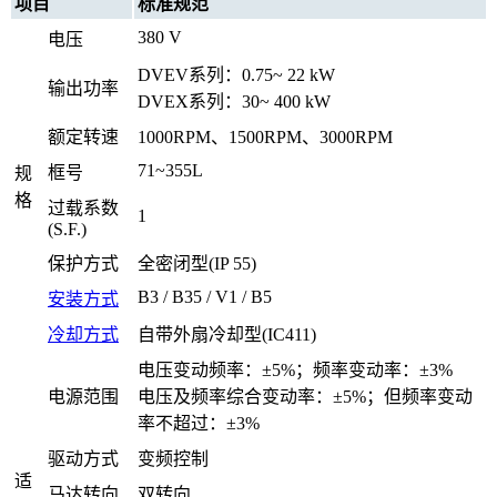
项目
标准规范
380 V
电压
DVEV系列：0.75~ 22 kW
输出功率
DVEX系列：30~ 400 kW
额定转速
1000RPM、1500RPM、3000RPM
71~355L
框号
规
格
过载系数
1
(S.F.)
保护方式
全密闭型(IP 55)
B3 / B35 / V1 / B5
安装方式
冷却方式
自带外扇冷却型(IC411)
电压变动频率：±5%；频率变动率：±3%
电源范围
电压及频率综合变动率：±5%；但频率变动
率不超过：±3%
驱动方式
变频控制
适
马达转向
双转向