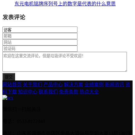
东元电机铭牌序列号上的数字是代表的什么意思
发表评论
网站首页
关于我们
产品中心
解决方案
业绩案例
新闻资讯
资
料下载
知识中心
联系我们
免责条款
热点大全
微信扫一扫加关注
电话：0533-8172948
地址：山东省淄博市张店区金晶大道68号华润大厦13层1307室