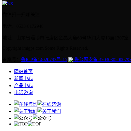
微信扫一扫加关注
电话：0533-8172948
地址：山东省淄博市张店区金晶大道68号华润大厦13层1307室
Copyright imigps.com Some Rights Reserved.
备案号：
鲁ICP备14020793号-15
鲁公网安备 3703030200079
网站首页
新闻中心
产品中心
电话咨询