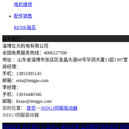
电机维修
配件销售
RENK轴瓦
联系我们
淄博左元机电有限公司
全国免费服务热线：4006227598
地址 ：山东省淄博市张店区金晶大道68号华润大厦13层1307室
商经理：
手机：13853305145
邮箱：erin@imigps.com
李经理：
手机：13616440346
邮箱：lixiao@imigps.com
您的位置：
首页
>>
JSDG3伺服驱动器
JSDG3伺服驱动器
网站首页
关于我们
产品中心
解决方案
业绩案例
新闻资讯
资料