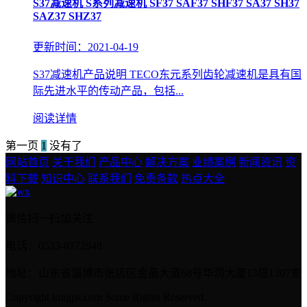
S37减速机 S系列减速机 SF37 SAF37 SHF37 SA37 SH37
SAZ37 SHZ37
更新时间：2021-04-19
S37减速机产品说明 TECO东元系列齿轮减速机是具有国
际先进水平的传动产品，包括...
阅读详情
第一页
1
没有了
网站首页
关于我们
产品中心
解决方案
业绩案例
新闻资讯
资
料下载
知识中心
联系我们
免责条款
热点大全
微信扫一扫加关注
电话：0533-8172948
地址：山东省淄博市张店区金晶大道68号华润大厦13层1307室
Copyright imigps.com Some Rights Reserved.