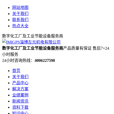
网站地图
关于我们
联系我们
热点大全
数字化工厂及工业节能设备服务商
数字化工厂及工业节能设备服务商
产品质量有保证 售后7×24
小时服务
24小时咨询热线：
4006227598
首页
关于我们
产品中心
解决方案
业绩案例
新闻资讯
资料下载
知识中心