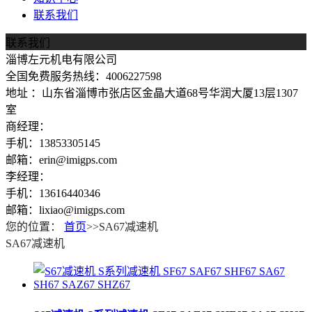
联系我们
联系我们
淄博左元机电有限公司
全国免费服务热线：4006227598
地址 ：山东省淄博市张店区金晶大道68号华润大厦13层1307
室
商经理：
手机：13853305145
邮箱：erin@imigps.com
李经理：
手机：13616440346
邮箱：lixiao@imigps.com
您的位置：
首页
>>SA67减速机
SA67减速机