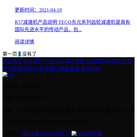
更新时间：2021-04-19
R57减速机产品说明 TECO东元系列齿轮减速机是具有
国际先进水平的传动产品，包...
阅读详情
第一页
1
没有了
网站首页
关于我们
产品中心
解决方案
业绩案例
新闻资讯
资
料下载
知识中心
联系我们
免责条款
热点大全
微信扫一扫加关注
电话：0533-8172948
地址：山东省淄博市张店区金晶大道68号华润大厦13层1307室
Copyright imigps.com Some Rights Reserved.
备案号：
鲁ICP备14020793号-15
鲁公网安备