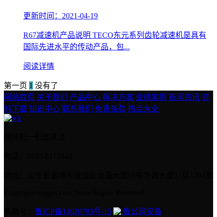
更新时间：2021-04-19
R67减速机产品说明 TECO东元系列齿轮减速机是具有
国际先进水平的传动产品，包...
阅读详情
第一页
1
没有了
网站首页
关于我们
产品中心
解决方案
业绩案例
新闻资讯
资
料下载
知识中心
联系我们
免责条款
热点大全
微信扫一扫加关注
电话：0533-8172948
地址：山东省淄博市张店区金晶大道68号华润大厦13层1307室
Copyright imigps.com Some Rights Reserved.
备案号：
鲁ICP备14020793号-15
鲁公网安备