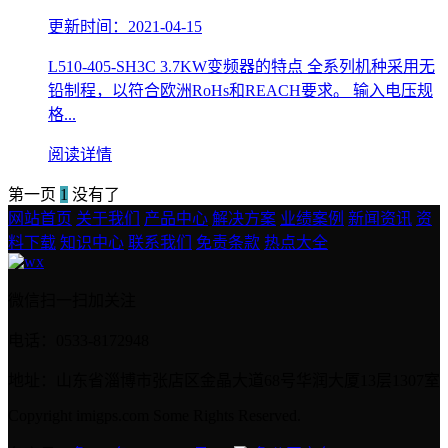
更新时间：2021-04-15
L510-405-SH3C 3.7KW变频器的特点 全系列机种采用无
铅制程，以符合欧洲RoHs和REACH要求。 输入电压规
格...
阅读详情
第一页
1
没有了
网站首页
关于我们
产品中心
解决方案
业绩案例
新闻资讯
资
料下载
知识中心
联系我们
免责条款
热点大全
微信扫一扫加关注
电话：0533-8172948
地址：山东省淄博市张店区金晶大道68号华润大厦13层1307室
Copyright imigps.com Some Rights Reserved.