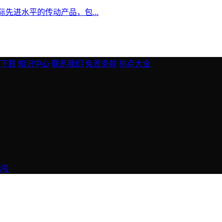
际先进水平的传动产品，包...
下载
知识中心
联系我们
免责条款
热点大全
3号