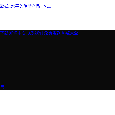
际先进水平的传动产品，包...
下载
知识中心
联系我们
免责条款
热点大全
3号