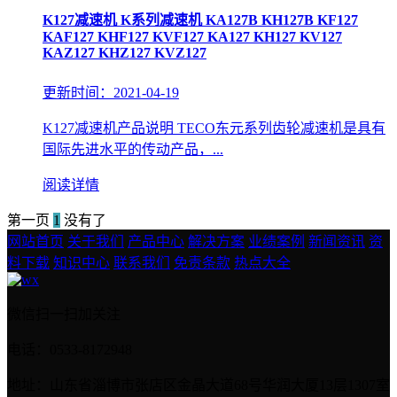
K127减速机 K系列减速机 KA127B KH127B KF127
KAF127 KHF127 KVF127 KA127 KH127 KV127
KAZ127 KHZ127 KVZ127
更新时间：2021-04-19
K127减速机产品说明 TECO东元系列齿轮减速机是具有
国际先进水平的传动产品，...
阅读详情
第一页
1
没有了
网站首页
关于我们
产品中心
解决方案
业绩案例
新闻资讯
资
料下载
知识中心
联系我们
免责条款
热点大全
微信扫一扫加关注
电话：0533-8172948
地址：山东省淄博市张店区金晶大道68号华润大厦13层1307室