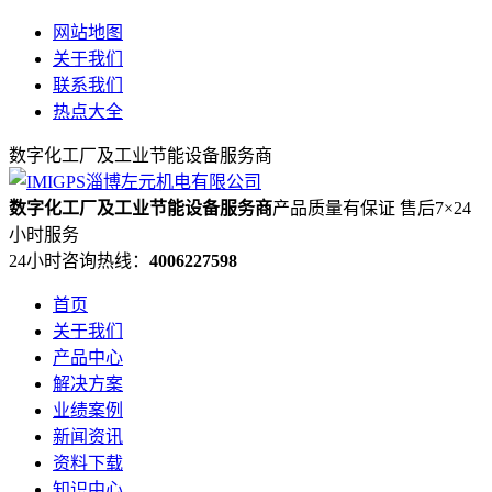
网站地图
关于我们
联系我们
热点大全
数字化工厂及工业节能设备服务商
数字化工厂及工业节能设备服务商
产品质量有保证 售后7×24
小时服务
24小时咨询热线：
4006227598
首页
关于我们
产品中心
解决方案
业绩案例
新闻资讯
资料下载
知识中心