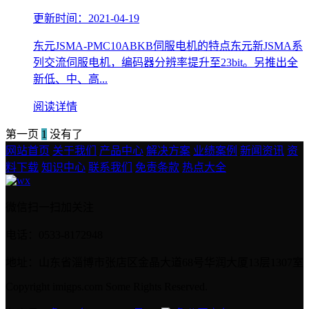
更新时间：2021-04-19
东元JSMA-PMC10ABKB伺服电机的特点东元新JSMA系
列交流伺服电机，编码器分辨率提升至23bit。另推出全
新低、中、高...
阅读详情
第一页
1
没有了
网站首页
关于我们
产品中心
解决方案
业绩案例
新闻资讯
资
料下载
知识中心
联系我们
免责条款
热点大全
微信扫一扫加关注
电话：0533-8172948
地址：山东省淄博市张店区金晶大道68号华润大厦13层1307室
Copyright imigps.com Some Rights Reserved.