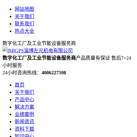
网站地图
关于我们
联系我们
热点大全
数字化工厂及工业节能设备服务商
数字化工厂及工业节能设备服务商
产品质量有保证 售后7×24
小时服务
24小时咨询热线：
4006227598
首页
关于我们
产品中心
解决方案
业绩案例
新闻资讯
资料下载
知识中心