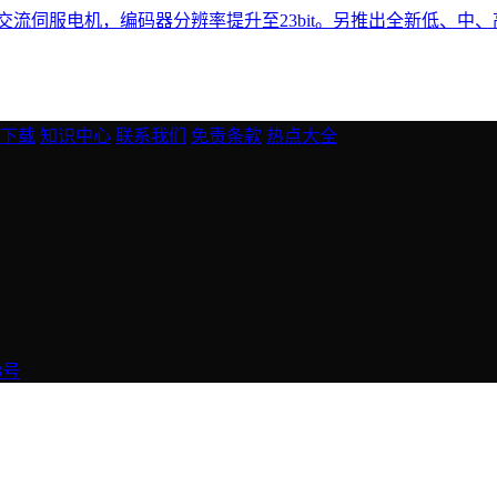
系列交流伺服电机，编码器分辨率提升至23bit。另推出全新低、中、高.
下载
知识中心
联系我们
免责条款
热点大全
3号