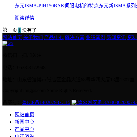
东元JSMA-PIH150BAK伺服电机的特点东元新JSMA
阅读详情
第一页
1
没有了
网站首页
关于我们
产品中心
解决方案
业绩案例
新闻资讯
资料
微信扫一扫加关注
电话：0533-8172948
地址：山东省淄博市张店区金晶大道68号华润大厦13层1307室
Copyright imigps.com Some Rights Reserved.
备案号：
鲁ICP备14020793号-15
鲁公网安备 3703030200079
网站首页
新闻中心
产品中心
电话咨询