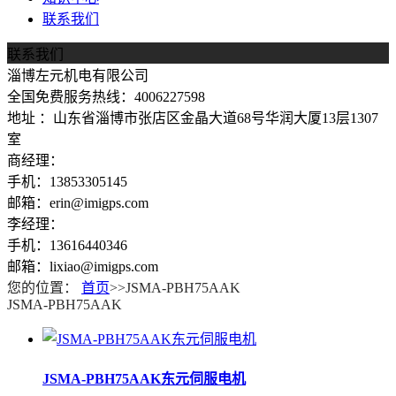
联系我们
联系我们
淄博左元机电有限公司
全国免费服务热线：4006227598
地址 ：山东省淄博市张店区金晶大道68号华润大厦13层1307
室
商经理：
手机：13853305145
邮箱：erin@imigps.com
李经理：
手机：13616440346
邮箱：lixiao@imigps.com
您的位置：
首页
>>JSMA-PBH75AAK
JSMA-PBH75AAK
JSMA-PBH75AAK东元伺服电机