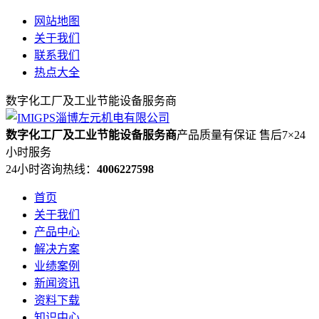
网站地图
关于我们
联系我们
热点大全
数字化工厂及工业节能设备服务商
数字化工厂及工业节能设备服务商
产品质量有保证 售后7×24
小时服务
24小时咨询热线：
4006227598
首页
关于我们
产品中心
解决方案
业绩案例
新闻资讯
资料下载
知识中心