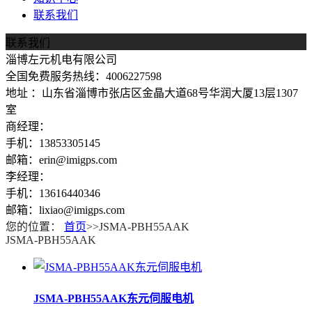
联系我们
联系我们
淄博左元机电有限公司
全国免费服务热线：4006227598
地址 ：山东省淄博市张店区金晶大道68号华润大厦13层1307
室
商经理：
手机：13853305145
邮箱：erin@imigps.com
李经理：
手机：13616440346
邮箱：lixiao@imigps.com
您的位置：
首页
>>JSMA-PBH55AAK
JSMA-PBH55AAK
JSMA-PBH55AAK东元伺服电机