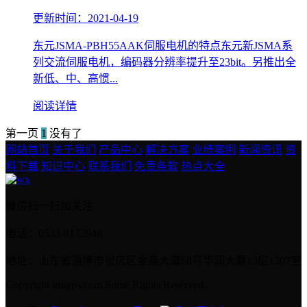
更新时间：2021-04-19
东元JSMA-PBH55AAK伺服电机的特点东元新JSMA系
列交流伺服电机，编码器分辨率提升至23bit。另推出全
新低、中、高惯...
阅读详情
第一页
1
没有了
网站首页
关于我们
产品中心
解决方案
业绩案例
新闻资讯
资
料下载
知识中心
联系我们
免责条款
热点大全
微信扫一扫加关注
电话：0533-8172948
地址：山东省淄博市张店区金晶大道68号华润大厦13层1307室
Copyright imigps.com Some Rights Reserved.