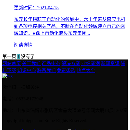
更新时间：2021-04-18
东元长年耕耘于自动化的领域中，六十年来从感应电机
到各项电控相关产品，不断在自动化领域建立自己的领
域知识。●踩上自动化浪头东元集团...
阅读详情
第一页
1
没有了
网站首页
关于我们
产品中心
解决方案
业绩案例
新闻资讯
资
料下载
知识中心
联系我们
免责条款
热点大全
微信扫一扫加关注
电话：0533-8172948
地址：山东省淄博市张店区金晶大道68号华润大厦13层1307室
Copyright imigps.com Some Rights Reserved.