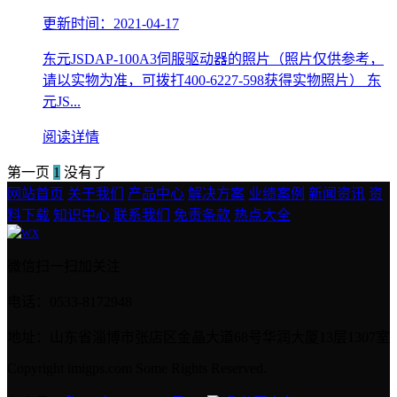
更新时间：2021-04-17
东元JSDAP-100A3伺服驱动器的照片（照片仅供参考，
请以实物为准，可拨打400-6227-598获得实物照片） 东
元JS...
阅读详情
第一页
1
没有了
网站首页
关于我们
产品中心
解决方案
业绩案例
新闻资讯
资
料下载
知识中心
联系我们
免责条款
热点大全
微信扫一扫加关注
电话：0533-8172948
地址：山东省淄博市张店区金晶大道68号华润大厦13层1307室
Copyright imigps.com Some Rights Reserved.