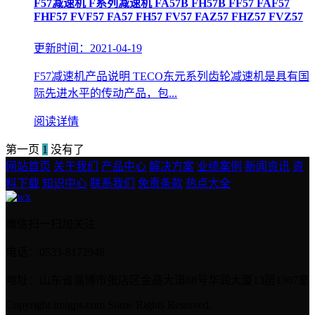
F57减速机 F系列减速机 FA57B FH57B FF57 FAF57
FHF57 FVF57 FA57 FH57 FV57 FAZ57 FHZ57 FVZ57
更新时间：2021-04-19
F57减速机产品说明 TECO东元系列齿轮减速机是具有国
际先进水平的传动产品，包...
阅读详情
第一页
1
没有了
网站首页
关于我们
产品中心
解决方案
业绩案例
新闻资讯
资
料下载
知识中心
联系我们
免责条款
热点大全
微信扫一扫加关注
电话：0533-8172948
地址：山东省淄博市张店区金晶大道68号华润大厦13层1307室
Copyright imigps.com Some Rights Reserved.