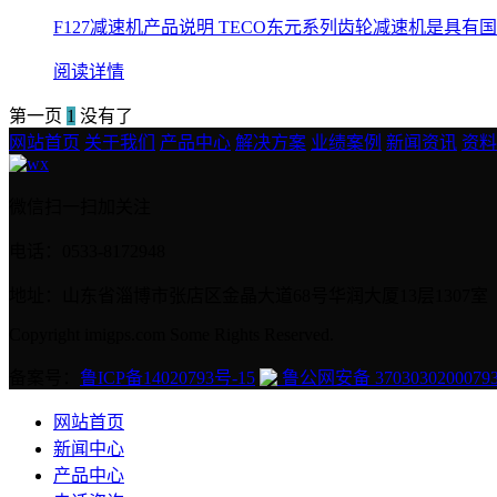
F127减速机产品说明 TECO东元系列齿轮减速机是具有国
阅读详情
第一页
1
没有了
网站首页
关于我们
产品中心
解决方案
业绩案例
新闻资讯
资料
微信扫一扫加关注
电话：0533-8172948
地址：山东省淄博市张店区金晶大道68号华润大厦13层1307室
Copyright imigps.com Some Rights Reserved.
备案号：
鲁ICP备14020793号-15
鲁公网安备 3703030200079
网站首页
新闻中心
产品中心