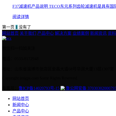
F37减速机产品说明 TECO东元系列齿轮减速机是具有国
阅读详情
第一页
1
没有了
网站首页
关于我们
产品中心
解决方案
业绩案例
新闻资讯
资料
微信扫一扫加关注
电话：0533-8172948
地址：山东省淄博市张店区金晶大道68号华润大厦13层1307室
Copyright imigps.com Some Rights Reserved.
备案号：
鲁ICP备14020793号-15
鲁公网安备 3703030200079
网站首页
新闻中心
产品中心