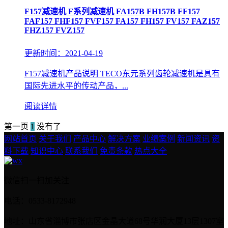
F157减速机 F系列减速机 FA157B FH157B FF157
FAF157 FHF157 FVF157 FA157 FH157 FV157 FAZ157
FHZ157 FVZ157
更新时间：2021-04-19
F157减速机产品说明 TECO东元系列齿轮减速机是具有
国际先进水平的传动产品，...
阅读详情
第一页
1
没有了
网站首页
关于我们
产品中心
解决方案
业绩案例
新闻资讯
资
料下载
知识中心
联系我们
免责条款
热点大全
微信扫一扫加关注
电话：0533-8172948
地址：山东省淄博市张店区金晶大道68号华润大厦13层1307室