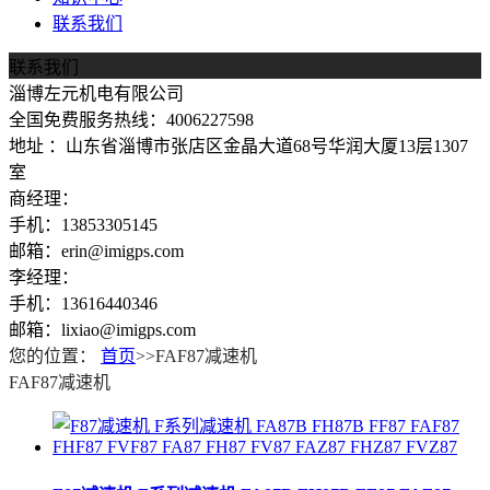
联系我们
联系我们
淄博左元机电有限公司
全国免费服务热线：4006227598
地址 ：山东省淄博市张店区金晶大道68号华润大厦13层1307
室
商经理：
手机：13853305145
邮箱：erin@imigps.com
李经理：
手机：13616440346
邮箱：lixiao@imigps.com
您的位置：
首页
>>FAF87减速机
FAF87减速机