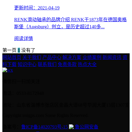
更新时间：2021-04-19
RENK滑动轴承的品牌介绍 RENK于1873年在德国奥格
斯堡（Augsburg）创立，是历史超过140多...
阅读详情
第一页
1
没有了
网站首页
关于我们
产品中心
解决方案
业绩案例
新闻资讯
资
料下载
知识中心
联系我们
免责条款
热点大全
微信扫一扫加关注
电话：0533-8172948
地址：山东省淄博市张店区金晶大道68号华润大厦13层1307室
Copyright imigps.com Some Rights Reserved.
备案号：
鲁ICP备14020793号-15
鲁公网安备