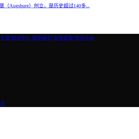
Augsburg）创立，是历史超过140多...
下载
知识中心
联系我们
免责条款
热点大全
3号