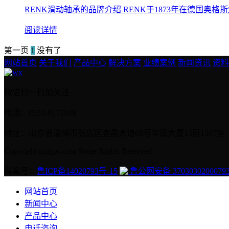
RENK滑动轴承的品牌介绍 RENK于1873年在德国奥格斯堡（
阅读详情
第一页
1
没有了
网站首页
关于我们
产品中心
解决方案
业绩案例
新闻资讯
资料
微信扫一扫加关注
电话：0533-8172948
地址：山东省淄博市张店区金晶大道68号华润大厦13层1307室
Copyright imigps.com Some Rights Reserved.
备案号：
鲁ICP备14020793号-15
鲁公网安备 3703030200079
网站首页
新闻中心
产品中心
电话咨询