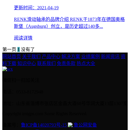
更新时间：2021-04-19
RENK滑动轴承的品牌介绍 RENK于1873年在德国奥格
斯堡（Augsburg）创立，是历史超过140多...
阅读详情
第一页
1
没有了
网站首页
关于我们
产品中心
解决方案
业绩案例
新闻资讯
资
料下载
知识中心
联系我们
免责条款
热点大全
微信扫一扫加关注
电话：0533-8172948
地址：山东省淄博市张店区金晶大道68号华润大厦13层1307室
Copyright imigps.com Some Rights Reserved.
备案号：
鲁ICP备14020793号-15
鲁公网安备