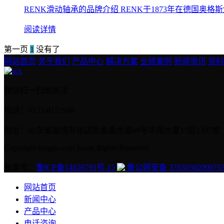
RENK滑动轴承的品牌介绍 RENK于1873年在德国奥格斯堡（
阅读详情
第一页
1
没有了
网站首页
关于我们
产品中心
解决方案
业绩案例
新闻资讯
资料
微信扫一扫加关注
电话：0533-8172948
地址：山东省淄博市张店区金晶大道68号华润大厦13层1307室
Copyright imigps.com Some Rights Reserved.
备案号：
鲁ICP备14020793号-15
鲁公网安备 3703030200079
网站首页
新闻中心
产品中心
电话咨询