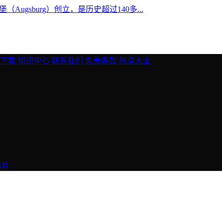
Augsburg）创立，是历史超过140多...
下载
知识中心
联系我们
免责条款
热点大全
3号