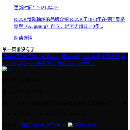
更新时间：2021-04-19
RENK滑动轴承的品牌介绍 RENK于1873年在德国奥格
斯堡（Augsburg）创立，是历史超过140多...
阅读详情
第一页
1
没有了
网站首页
关于我们
产品中心
解决方案
业绩案例
新闻资讯
资
料下载
知识中心
联系我们
免责条款
热点大全
微信扫一扫加关注
电话：0533-8172948
地址：山东省淄博市张店区金晶大道68号华润大厦13层1307室
Copyright imigps.com Some Rights Reserved.
备案号：
鲁ICP备14020793号-15
鲁公网安备