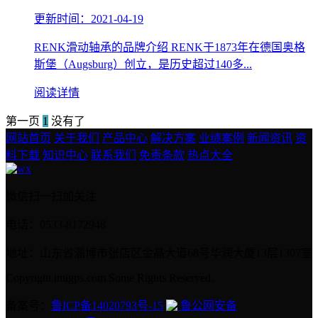
更新时间：2021-04-19
RENK滑动轴承的品牌介绍 RENK于1873年在德国奥格
斯堡（Augsburg）创立，是历史超过140多...
阅读详情
第一页
1
没有了
网站首页
关于我们
产品中心
解决方案
业绩案例
新闻资讯
资
料下载
知识中心
联系我们
免责条款
热点大全
微信扫一扫加关注
电话：0533-8172948
地址：山东省淄博市张店区金晶大道68号华润大厦13层1307室
Copyright imigps.com Some Rights Reserved.
备案号：
鲁ICP备14020793号-15
鲁公网安备