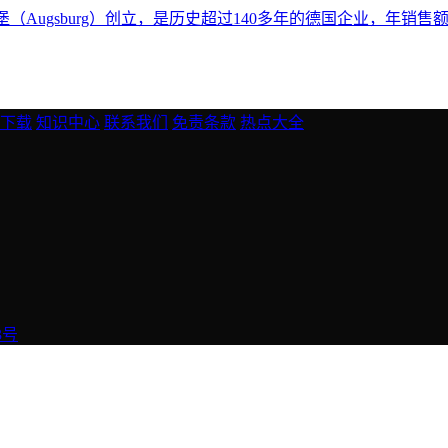
（Augsburg）创立，是历史超过140多年的德国企业，年销售额5.
下载
知识中心
联系我们
免责条款
热点大全
3号