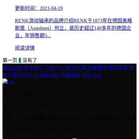
更新时间：2021-04-19
RENK滑动轴承的品牌介绍RENK于1873年在德国奥格
斯堡（Augsburg）创立，是历史超过140多年的德国企
业，年销售额5...
阅读详情
第一页
1
没有了
网站首页
关于我们
产品中心
解决方案
业绩案例
新闻资讯
资
料下载
知识中心
联系我们
免责条款
热点大全
微信扫一扫加关注
电话：0533-8172948
地址：山东省淄博市张店区金晶大道68号华润大厦13层1307室
Copyright imigps.com Some Rights Reserved.