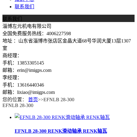
联系我们
联系我们
淄博左元机电有限公司
全国免费服务热线：4006227598
地址 ：山东省淄博市张店区金晶大道68号华润大厦13层1307
室
商经理：
手机：13853305145
邮箱：erin@imigps.com
李经理：
手机：13616440346
邮箱：lixiao@imigps.com
您的位置：
首页
>>EFNLB 28-300
EFNLB 28-300
EFNLB 28-300 RENK滑动轴承 RENK轴瓦