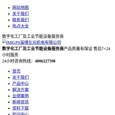
网站地图
关于我们
联系我们
热点大全
数字化工厂及工业节能设备服务商
数字化工厂及工业节能设备服务商
产品质量有保证 售后7×24
小时服务
24小时咨询热线：
4006227598
首页
关于我们
产品中心
解决方案
业绩案例
新闻资讯
资料下载
知识中心