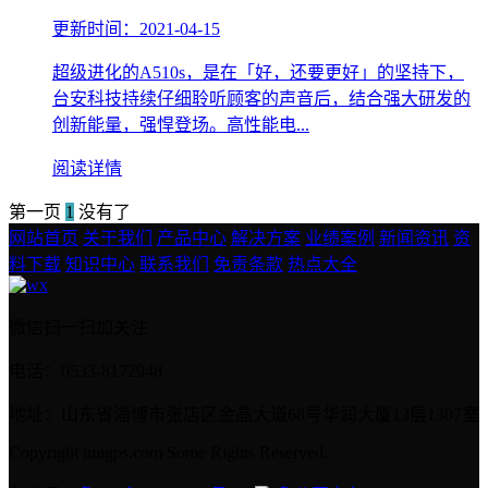
更新时间：2021-04-15
超级进化的A510s，是在「好，还要更好」的坚持下，
台安科技持续仔细聆听顾客的声音后，结合强大研发的
创新能量，强悍登场。高性能电...
阅读详情
第一页
1
没有了
网站首页
关于我们
产品中心
解决方案
业绩案例
新闻资讯
资
料下载
知识中心
联系我们
免责条款
热点大全
微信扫一扫加关注
电话：0533-8172948
地址：山东省淄博市张店区金晶大道68号华润大厦13层1307室
Copyright imigps.com Some Rights Reserved.