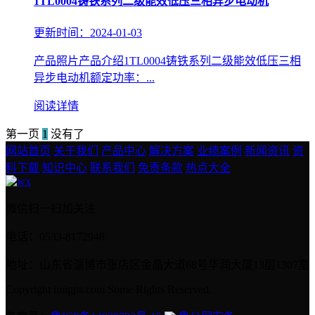
1TL0004铸铁系列二级能效低压三相异步电动机
更新时间：2024-01-03
产品照片产品介绍1TL0004铸铁系列二级能效低压三相
异步电动机额定功率：...
阅读详情
第一页
1
没有了
网站首页
关于我们
产品中心
解决方案
业绩案例
新闻资讯
资
料下载
知识中心
联系我们
免责条款
热点大全
微信扫一扫加关注
电话：0533-8172948
地址：山东省淄博市张店区金晶大道68号华润大厦13层1307室
Copyright imigps.com Some Rights Reserved.