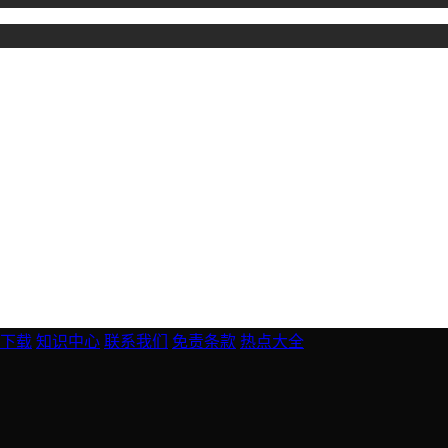
下载
知识中心
联系我们
免责条款
热点大全