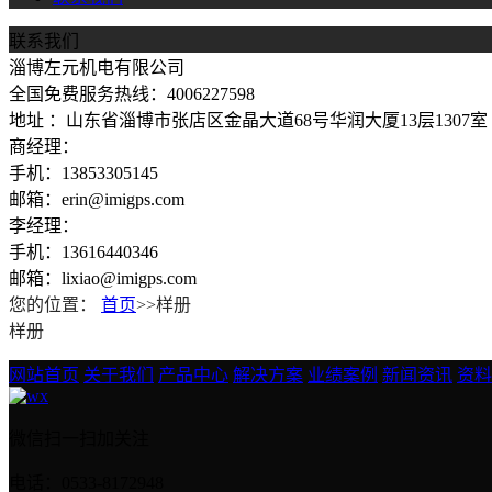
联系我们
淄博左元机电有限公司
全国免费服务热线：4006227598
地址 ：山东省淄博市张店区金晶大道68号华润大厦13层1307室
商经理：
手机：13853305145
邮箱：erin@imigps.com
李经理：
手机：13616440346
邮箱：lixiao@imigps.com
您的位置：
首页
>>样册
样册
网站首页
关于我们
产品中心
解决方案
业绩案例
新闻资讯
资料
微信扫一扫加关注
电话：0533-8172948