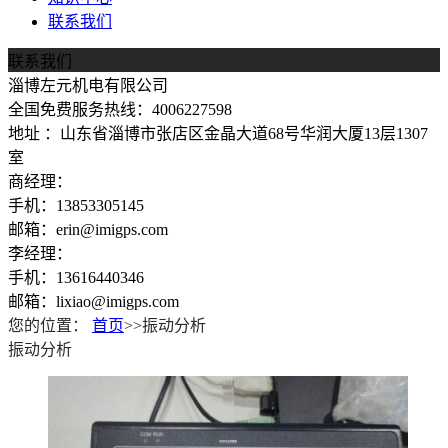
联系我们
联系我们
淄博左元机电有限公司
全国免费服务热线：4006227598
地址 ：山东省淄博市张店区金晶大道68号华润大厦13层1307
室
商经理：
手机：13853305145
邮箱：erin@imigps.com
李经理：
手机：13616440346
邮箱：lixiao@imigps.com
您的位置：
首页
>>振动分析
振动分析