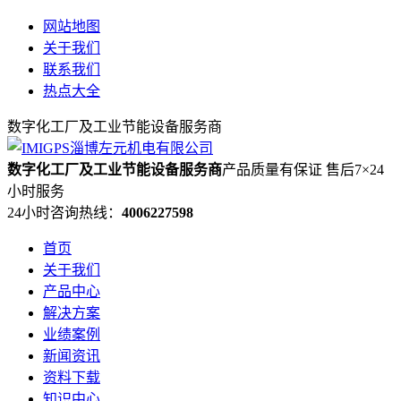
网站地图
关于我们
联系我们
热点大全
数字化工厂及工业节能设备服务商
数字化工厂及工业节能设备服务商
产品质量有保证 售后7×24
小时服务
24小时咨询热线：
4006227598
首页
关于我们
产品中心
解决方案
业绩案例
新闻资讯
资料下载
知识中心