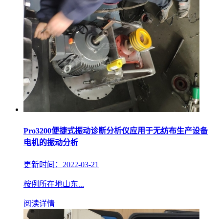
Pro3200便捷式振动诊断分析仪应用于无纺布生产设备
电机的振动分析
更新时间：2022-03-21
桉例所在地山东...
阅读详情