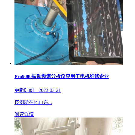
Pro9000振动频谱分析仪应用于电机维修企业
更新时间：2022-03-21
桉例所在地山东...
阅读详情