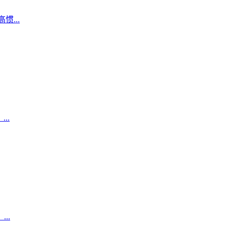
...
..
..