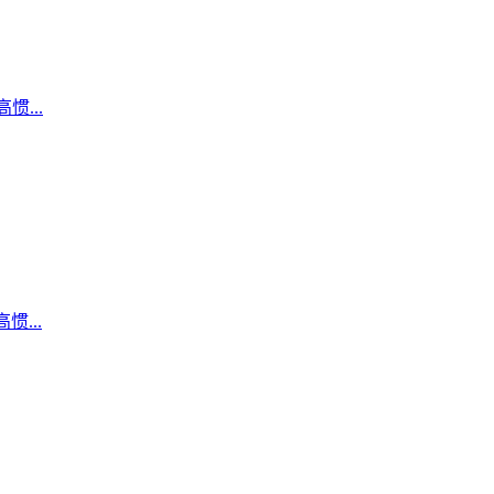
...
...