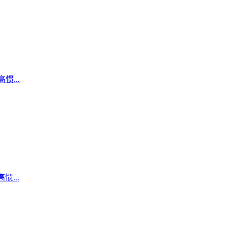
...
...