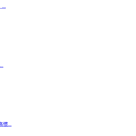
..
.
...