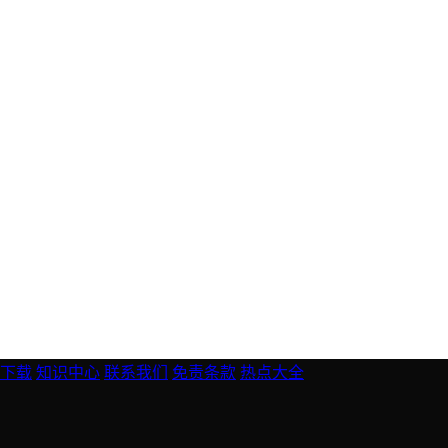
下载
知识中心
联系我们
免责条款
热点大全