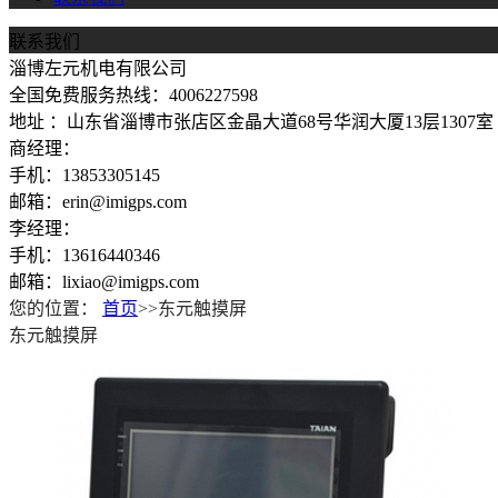
联系我们
淄博左元机电有限公司
全国免费服务热线：4006227598
地址 ：山东省淄博市张店区金晶大道68号华润大厦13层1307室
商经理：
手机：13853305145
邮箱：erin@imigps.com
李经理：
手机：13616440346
邮箱：lixiao@imigps.com
您的位置：
首页
>>东元触摸屏
东元触摸屏