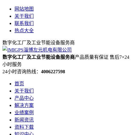
网站地图
关于我们
联系我们
热点大全
数字化工厂及工业节能设备服务商
数字化工厂及工业节能设备服务商
产品质量有保证 售后7×24
小时服务
24小时咨询热线：
4006227598
首页
关于我们
产品中心
解决方案
业绩案例
新闻资讯
资料下载
知识中心