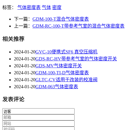
标签：
气体密度表
气体
密度
下一篇：
GDM-100-T混合气体密度表
上一篇：
GDM-RC-100-T带参考气室的混合气体密度表
相关推荐
2024-01-20
GVC-10便携式SF6 真空压缩机
2024-01-20
GDS-RC-HV带参考气室的气体密度开关
2024-01-20
GDS-MV气体密度开关
2024-01-20
GDM-100-TI-D气体密度表
2024-01-20
GLTC-CV适用于改装的校准阀
2024-01-20
GDM-063气体密度表
发表评论